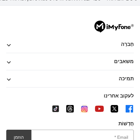
חֶברָה
משאבים
תמיכה
לעקוב אחרינו
חֲדָשׁוֹת
הוזמן