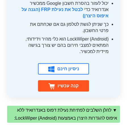
יכול לעזור בהסרת חשבון Google ממכשיר
אנדרואיד כדי
לבטל את נעילת FRP (הגנה על
איפוס היצרן)
כך שניתן לגשת לטלפון גם אם שכחתם את
פרטי החשבון.
LockWiper (Android) הוא כלי מהיר וידידותי,
המתאים למצבי חירום בהם יש צורך בגישה
מיידית למכשיר.
ניסיון חינם
קנה עכשיו
▼ להלן השלבים לפתיחת נעילת דפוס באנדרואיד ללא
איפוס להגדרות היצרן באמצעות LockWiper (Android):