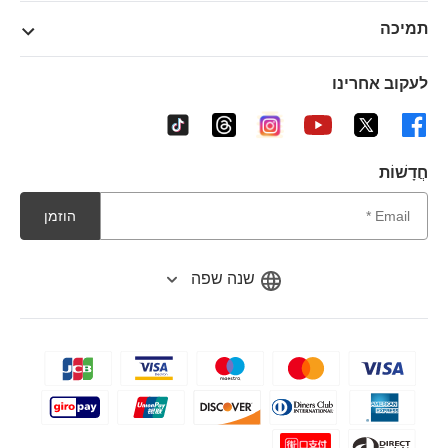
תמיכה
לעקוב אחרינו
חֲדָשׁוֹת
הוזמן
שנה שפה