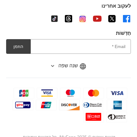
לעקוב אחרינו
חֲדָשׁוֹת
הוזמן
שנה שפה