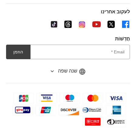
לעקוב אחרינו
חֲדָשׁוֹת
הוזמן
שנה שפה