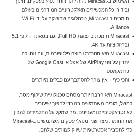
השימוש ב-Miracast נהיה יותר ויותר נפוץ בעסקים, חינוך
ובידור. כל המכשירים האלקטרוניים המודרניים בעולם
תומכים ב-Miracast, טכנולוגיה שהושקה על ידי Wi-Fi
Alliance.
Miracast תומכת בתצוגת Full HD, וגם בסאונד היקפי 5.1
וברזולוציות עד 4K.
Miracast היא סטנדרט חוצה פלטפורמות, וזה נותן לה
יתרון על פני AirPlay של אפל או Google Cast של
כרומקאסט.
והכי כיף – אין צורך להסתבך עם כבלים מיותרים.
Miracast היא הרבה יותר מסתם טכנולוגיית שיקוף מסך.
למשל, מורים משתמשים בה כדי להפוך שיעורים
לאינטראקטיביים ומעניינים, מה שמקל על התלמידים להבין
את החומר. מצד שני, מנהלי עסקים משתמשים ב-Miracast
כדי להסביר אסטרטגיות שיווק לצוותים שלהם.