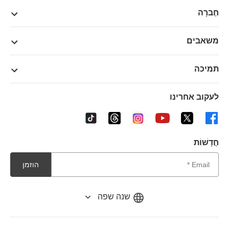
חֶברָה
משאבים
תמיכה
לעקוב אחרינו
חֲדָשׁוֹת
הוזמן
שנה שפה