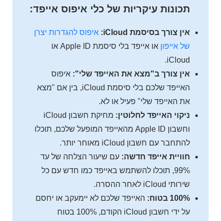
תכונות עיקריות של כלי איפוס אייפד:
אין צורך בסיסמת iCloud:
איפוס להגדרות יצרן
של אייפון
או אייפד בלי סיסמת Apple ID או
iCloud.
אין צורך ב"מצא את האייפד שלי":
איפוס
האייפד שלכם בלי סיסמת iCloud, בין אם "מצא
את האייפד שלי" פעיל או לא.
ניקוי האייפד לחלוטין:
מחיקת חשבון iCloud
וחשבון Apple ID מהאייפד המופעל שלכם, תוכלו
להתחבר עם חשבון iCloud מאוחר יותר.
חוויית אייפד חדשה:
עם שיעור הצלחה של עד
99%, תוכלו להשתמש באייפד כמו חדש עם כל
שירותי iCloud לאחר ההסרה.
100% בטוח:
האייפד שלכם לא יימעקב או יחסם
על ידי חשבון iCloud הקודם, 100% בטוח