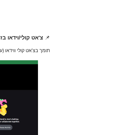
📌
צ'אט קולי/וידאו ב
תומך בצ'אט קולי ווידאו (עד 25 משתתפים), מתאים לצוותי משחק, קבוצות לימוד מקוונות או פגישות