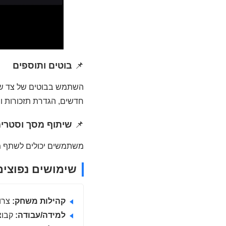
📌
בוטים ותוספים
חדשים, הגדרת תזכורות ות
📌
שיתוף מסך וסטרימ
משתמשים יכולים לשתף מסך או לשדר תצוגה (עד 60fps
שימושים נפוצים
קהילות משחק:
צרו צ
למידה/עבודה:
קבוצו