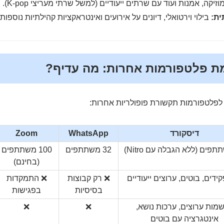
וזיקה, אמנות ועוד עם שרתים ייעודיים (למשל שרתי מעריצי K-pop).
ית:
בילוי וירטואלי, דיונים על אירועים ואינטראקציות קהילתיות נוספות.
מת פלטפורמות אחרות: מה עדיף?
 לפלטפורמות תקשורת פופולריות אחרות:
דיסקורד
WhatsApp
Zoom
32 משתתפים
100 משתתפים
(בחינם)
דים, בוטים, ערוצים ייעודיים
❌ רק קבוצות
❌ התמקדות
בסיסיות
בפגישות
מות ערוצים, ערכות נושא,
❌
❌
אינטגרציה עם בוטים