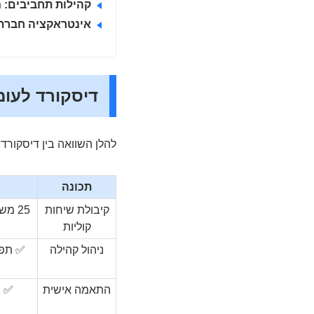
קהילות תחביבים:
מ
אינטראקציה חברת
דיסקורד לעו
להלן השוואה בין דיסקורד
תכונה
קיבולת שיחות
25 משתתפים (ללא הגבלה עם Nitro)
קוליות
ניהול קהילה
✅ תפקי
התאמה אישית
✅ ש