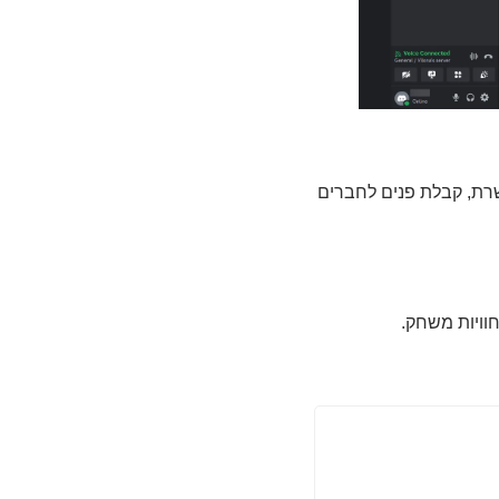
Groo", כלי ניהול "MEE6") לאוטומציה של שרת, קבלת פנים לחברים