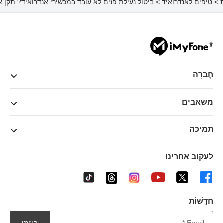
ת
>
טיפים לאנדרואיד
> ביטול נעילת פנים לא עובד במכשירי אנדרואיד? תקן א
חֶברָה
משאבים
תמיכה
לעקוב אחרינו
חֲדָשׁוֹת
הוזמן