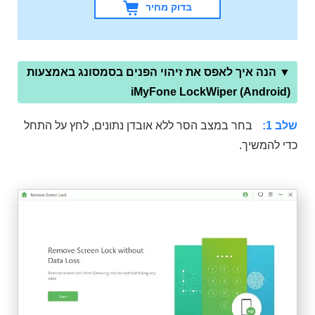
בדוק מחיר
▼ הנה איך לאפס את זיהוי הפנים בסמסונג באמצעות
iMyFone LockWiper (Android)
שלב 1:
בחר במצב הסר ללא אובדן נתונים, לחץ על התחל
כדי להמשיך.