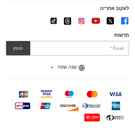
לעקוב אחרינו
חֲדָשׁוֹת
הוזמן
שנה שפה