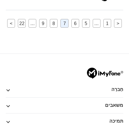
>
22
…
9
8
7
6
5
…
1
<
חֶברָה
משאבים
תמיכה