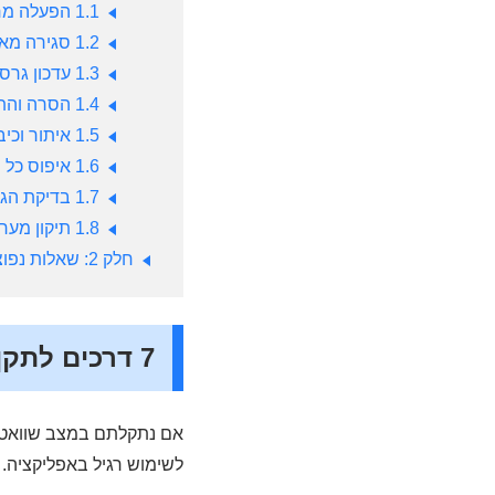
1.1
הפעלה מח
1.2
סגירה מא
1.3
עדכון גרס
1.4
הסרה והת
1.5
איתור וכי
1.6
איפוס כל 
1.7
בדיקת הג
1.8
תיקון מערכת
חלק 2: שאלות נפוצות על וואטסאפ לא עובד באייפון
7 דרכים לתקן את וואטסאפ לא עובד באייפון
לשימוש רגיל באפליקציה.