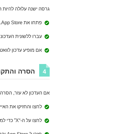
גרסה ישנה עלולה להיות הס
פתחו את App Store.
עברו ללשונית העדכוני
אם מופיע עדכון לוואט
הסרה והתקנ
4
אם העדכון לא עזר, הסרה
לחצו והחזיקו את האיי
לחצו על ה-“X” כדי למחוק את האפליקציה.