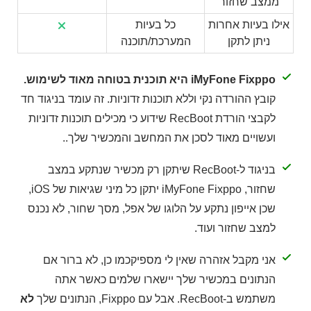
ממצב שחזור
אילו בעיות אחרות
כל בעיות
ניתן לתקן
המערכת/תוכנה
iMyFone Fixppo היא תוכנית בטוחה מאוד לשימוש.
קובץ ההורדה נקי וללא תוכנות זדוניות. זה עומד בניגוד חד
לקבצי הורדת RecBoot שידוע כי מכילים תוכנות זדוניות
ועשויים מאוד לסכן את המחשב והמכשיר שלך..
בניגוד ל-RecBoot שיתקן רק מכשיר שנתקע במצב
שחזור, iMyFone Fixppo יתקן כל מיני שגיאות של iOS,
שכן אייפון נתקע על הלוגו של אפל, מסך שחור, לא נכנס
למצב שחזור ועוד.
אני מקבל אזהרה שאין לי מספיקכמו כן, לא ברור אם
הנתונים במכשיר שלך יישארו שלמים כאשר אתה
משתמש ב-RecBoot. אבל עם Fixppo, הנתונים שלך
לא