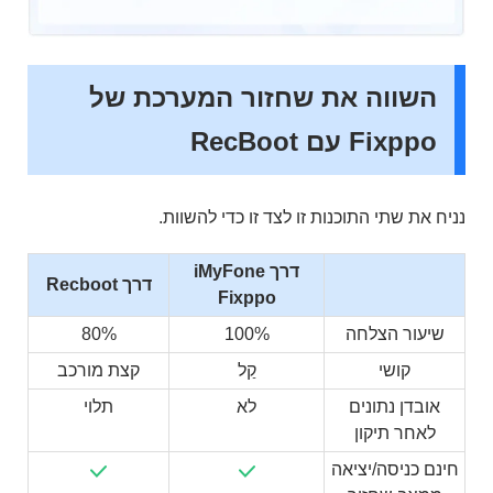
השווה את שחזור המערכת של
Fixppo עם RecBoot
נניח את שתי התוכנות זו לצד זו כדי להשוות.
דרך iMyFone
דרך Recboot
Fixppo
שיעור הצלחה
100%
80%
קושי
קַל
קצת מורכב
אובדן נתונים
לא
תלוי
לאחר תיקון
חינם כניסה/יציאה