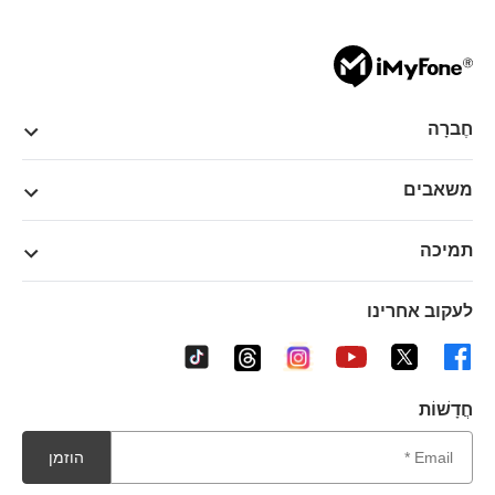
חֶברָה
משאבים
תמיכה
לעקוב אחרינו
חֲדָשׁוֹת
הוזמן