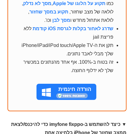
כמו
תקוע על הלוגו של Apple
,
מסך לא נדלק
,
לולאה של מצב שחזור,
תקוע במסך שחזור
,
לולאת אתחול מחדש ו
מסך לבן
וכו'.
שדרג לאחור בקלות לגרסת iOS קודמת
ללא
פריצת jail
תקן את ה-iPhone/iPad/iPod touch/Apple TV
שלך מבלי לאבד נתונים.
זה בטוח ב-100%. אף אחד מהנתונים במכשיר
שלך לא ידלוף החוצה.
הורדה חינמית
▼ כיצד להשתמש ב-imyfone fixppo כדי להיכנס/לצאת
ממצב שחזור של iPhone בלחיצה אחת