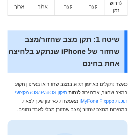
לדרוש
קָצָר
קָצָר
אָרוֹך
אָרוֹך
זמן
שיטה 1: תקן מצב שחזור/מצב
שחזור של iPhone שנתקע בלחיצה
אחת בחינם
כאשר נתקלים באייפון תקוע במצב שחזור או באייפון תקוע
במצב שחזור, אתה יכול לנסות
תיקון iOS/iPadOS מקצועי
תוכנת iMyFone Fixppo
מאפשרת לאייפון שלך לצאת
במהירות ממצב שחזור (מצב שחזור) מבלי לאבד נתונים.