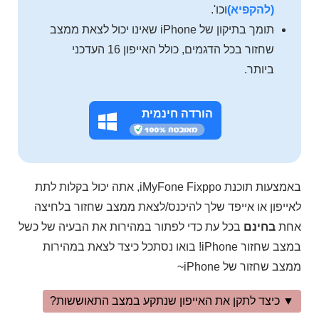
(להקפיא)
וכו'.
תומך בתיקון של iPhone שאינו יכול לצאת ממצב
שחזור בכל הדגמים, כולל האייפון 16 העדכני
ביותר.
הורדה חינמית
באמצעות תוכנת iMyFone Fixppo, אתה יכול בקלות לתת
לאייפון או אייפד שלך להיכנס/לצאת ממצב שחזור בלחיצה
אחת
בחינם
בכל עת כדי לפתור במהירות את הבעיה של כשל
במצב שחזור iPhone! בואו נסתכל כיצד לצאת במהירות
ממצב שחזור של iPhone~
▼ כיצד לתקן את האייפון שנתקע במצב התאוששות?