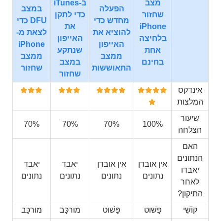
מצב
ב-iTunes
הפעלה
במצב
שחזור
כדי לתקן
מחדש כדי
DFU כדי
iPhone
את
להוציא את
לצאת מ-
בלחיצה
האייפון
האייפון
iPhone
אחת
שנתקע
ממצב
ממצב
בחינם
במצב
התאוששות
שחזור
שחזור
אינדקס
המלצות
שיעור
70%
70%
70%
100%
הצלחה
האם
הנתונים
אין אובדן
אין אובדן
יאבד
יאבד
יאבדו
נתונים
נתונים
נתונים
נתונים
לאחר
התיקון?
קוֹשִׁי
פָּשׁוּט
פָּשׁוּט
מוּרכָּב
מוּרכָּב