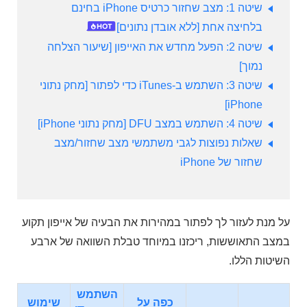
שיטה 1: מצב שחזור כרטיס iPhone בחינם
בלחיצה אחת [ללא אובדן נתונים]
שיטה 2: הפעל מחדש את האייפון [שיעור הצלחה
נמוך]
שיטה 3: השתמש ב-iTunes כדי לפתור [מחק נתוני
iPhone]
שיטה 4: השתמש במצב DFU [מחק נתוני iPhone]
שאלות נפוצות לגבי משתמשי מצב שחזור/מצב
שחזור של iPhone
על מנת לעזור לך לפתור במהירות את הבעיה של אייפון תקוע
במצב התאוששות, ריכזנו במיוחד טבלת השוואה של ארבע
השיטות הללו.
השתמש
כפה על
שימוש