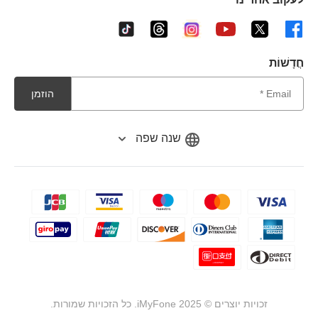
חֲדָשׁוֹת
הוזמן
שנה שפה
זכויות יוצרים ©
2025
iMyFone. כל הזכויות שמורות.