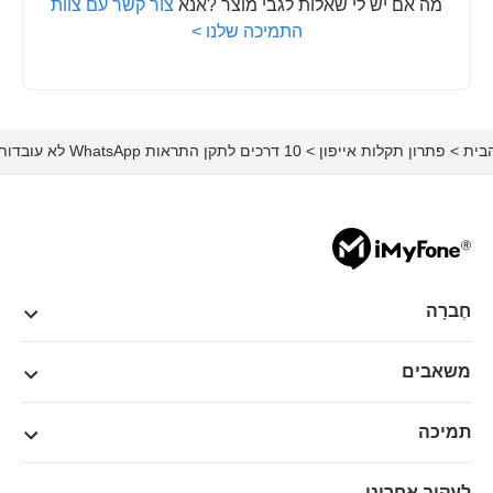
מה אם יש לי שאלות לגבי מוצר ?אנא
צור קשר עם צוות
התמיכה שלנו >
בית
>
פתרון תקלות אייפון
> 10 דרכים לתקן התראות WhatsApp לא עובדות באייפון
חֶברָה
משאבים
תמיכה
לעקוב אחרינו