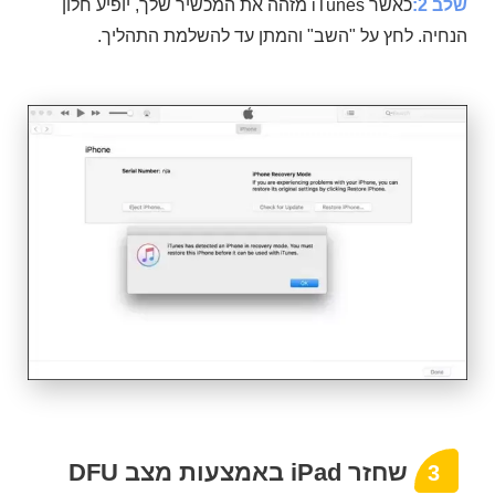
שלב 2:
כאשר iTunes מזהה את המכשיר שלך, יופיע חלון
הנחיה. לחץ על "השב" והמתן עד להשלמת התהליך.
שחזר iPad באמצעות מצב DFU
3