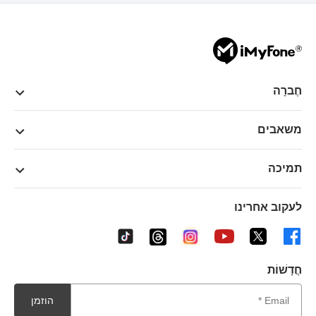
חֶברָה
משאבים
תמיכה
לעקוב אחרינו
חֲדָשׁוֹת
הוזמן