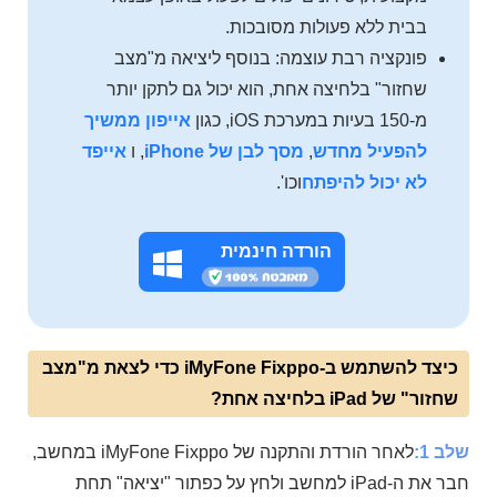
בבית ללא פעולות מסובכות.
פונקציה רבת עוצמה: בנוסף ליציאה מ"מצב
שחזור" בלחיצה אחת, הוא יכול גם לתקן יותר
מ-150 בעיות במערכת iOS, כגון
אייפון ממשיך
להפעיל מחדש
,
מסך לבן של iPhone
, ו
אייפד
לא יכול להיפתח
וכו'.
הורדה חינמית
כיצד להשתמש ב-iMyFone Fixppo כדי לצאת מ"מצב
שחזור" של iPad בלחיצה אחת?
שלב 1:
לאחר הורדת והתקנה של iMyFone Fixppo במחשב,
חבר את ה-iPad למחשב ולחץ על כפתור "יציאה" תחת