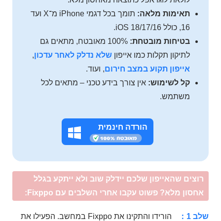
תאימות מלאה:
תומך בכל דגמי iPhone מ־X ועד
16, כולל iOS 18/17/16.
בטיחות מובטחת:
100% מאובטח, מתאים גם
לתיקון תקלות כמו אייפון
שלא נדלק לאחר עדכון
,
אייפון תקוע במצב חירום
, ועוד.
קל לשימוש:
אין צורך בידע טכני – מתאים לכל
משתמש.
הורדה חינמית
רוצים שהאייפון שלכם יידלק שוב ולא ייתקע בגלל
אחסון מלא? פשוט עקבו אחרי השלבים עם Fixppo:
שלב 1：
הורידו והתקינו את Fixppo במחשב. הפעילו את