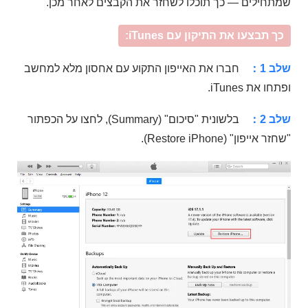
שמתחילים — כך תוכלו לשחזר את הקבצים לאחר מכן.
כך תבצעו את התיקון עם iTunes:
שלב 1：
חברו את האייפון התקוע עם אחסון מלא למחשב
ופתחו את iTunes.
שלב 2：
בלשונית "סיכום" (Summary), לחצו על הכפתור
"שחזר אייפון" (Restore iPhone).