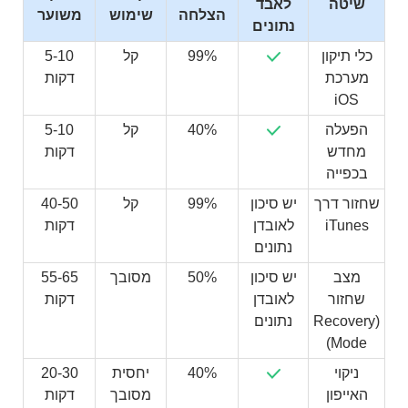
שיטה
לאבד
הצלחה
שימוש
משוער
נתונים
כלי תיקון
99%
קל
5-10
מערכת
דקות
iOS
הפעלה
40%
קל
5-10
מחדש
דקות
בכפייה
שחזור דרך
יש סיכון
99%
קל
40-50
iTunes
לאובדן
דקות
נתונים
מצב
יש סיכון
50%
מסובך
55-65
שחזור
לאובדן
דקות
(Recovery
נתונים
Mode)
ניקוי
40%
יחסית
20-30
האייפון
מסובך
דקות