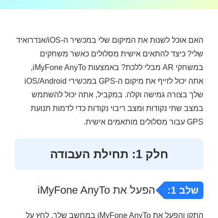
האם אוכל לשנות את המיקום שלי במכשיר ה-iOS/אנדרואיד
שלי? כיצד להתאים אישית מסלולים כאשר משחקים
במשחקי AR מבלי ללכת? באמצעות iMyFone AnyTo,
אתה יכול לזייף את מיקום ה-GPS במכשירי iOS/Android
שלך בצורה גמישה וקלה. במקביל, אתה יכול להשתמש
במצב שתי נקודות ומצב ריבוי נקודות כדי לדמות תנועת
GPS עבור מסלולים מותאמים אישית.
חלק 1: תחילת העבודה
הפעל את iMyFone AnyTo
שלב 1:
התקן והפעל את iMyFone AnyTo במחשב שלך. לחץ על