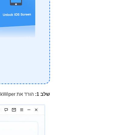
שלב 1:
הורד את iMyFone LockWiper למחשב שלך, ואז בחר במצב