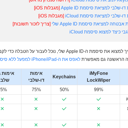
[מגבלות iOS]
[מגבלות iOS]
[צריך לזכור תשובות]
לפני שנכנס לפרטים על איך למצוא את סיסמת ה-Apple ID שלי, נוכל ל
טה הראשונה גם מאפשרת
לאפס את ה-iPhone/iPad למפעל ללא סיסמת Apple ID
iMyFone
אימות
אימות 
Keychains
LockWiper
דו-שלבי
שלבי
75%
75%
50%
99%