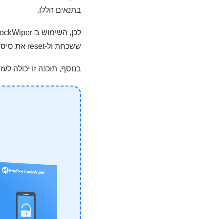
בתנאים הללו.
ששכחת ול-reset את סיסמת ה-iCloud תוך 5 דקות, הוא הדרך היעילה ביותר.
בנוסף, תוכנה זו יכולה לעזור לך כאשר ה-iPhone במצב הפעלה לא פעיל וא