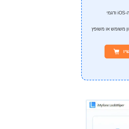
שחרור ה-Apple ID תוך 5 דקות לכל גרסאות ה-iOS ודגמי
ן משומש או משופץ
יו