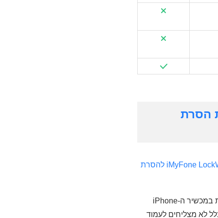
A שלי באמצעות הסרת
iMyFone LockWiper להסרת
מכיוון שהתנאים למציאת סיסמת ה-Apple ID הם מאוד מחמירים, עליך להפעיל תכונות מסוימות במכשיר ה-iPhone
ם בדרך כלל לא מצליחים לעמוד