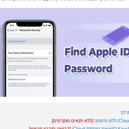
רה
[ללא תנאים מוקדמים]
[דרושה סנכרון מראש]