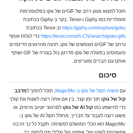
תוכל למצוא מגוון רחב של GIFים של גוקו בפלטפורמות
פופולריות כמו Giphy ו-Tenor. בקר ב-Giphy בכתובת
https://giphy.com/explore/goku
וב-Tenor בכתובת
https://tenor.com/zh-CN/search/goku-gifs
כדי לגלות אוסף
נרחב של GIFים מונפשים של גוקו. תהנה מהרגעים הדינמיים
והעמוסים בפעולה של גוקו מדרגון בול בצורה של GIF ושתף
אותם עם חברים ומעריצים.
סיכום
עם
משנה הקול של גוקו ב-MagicMic
, תוכל להפוך ל
מדבב
קול של גוקו
תוך זמן קצר. בין אם אתה רוצה לשנות את קולך
כדי להישמע כמו
קול AI של גוקו
לסרטוני יוטיוב וזרמים, או
פשוט רוצה לעבוד על חבריך, מחולל הקול AI של גוקו ב-
MagicMic הוא הכלי המושלם למשימה. תקבל כל כך הרבה
אפשרויות לשינוי קול, אפקטי קול וצלילי מם לנסות, כך