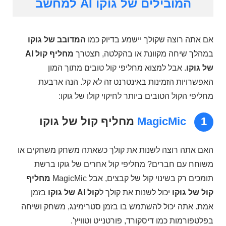
המובילים של גוקו AI למחשב
אם אתה רוצה שקולך יישמע בדיוק כמו
המדובב של גוקו
במהלך שיחה מקוונת או בהקלטה, תצטרך
מחליף קול AI
של גוקו
. אבל למצוא מחליפי קול טובים מתוך המון
האפשרויות הזמינות באינטרנט זה לא קל. הנה ארבעת
מחליפי הקול הטובים ביותר לחיקוי קולו של גוקו:
1
MagicMic
מחליף קול של גוקו
האם אתה רוצה לשנות את קולך כשאתה משחק משחקים או
משוחח עם חברים? מחליפי קול אחרים של גוקו ברשת
תומכים רק בשינוי קול של קבצים, אבל MagicMic
מחליף
קול של גוקו
יכול לשנות את קולך ל
קול AI של גוקו
בזמן
אמת. אתה יכול להשתמש בו בזמן סטרימינג, משחק ושיחה
בפלטפורמות כמו דיסקורד, פורטנייט וטוויץ'.