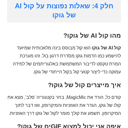
חלק 4: שאלות נפוצות על קול AI
של גוקו
מהו קול AI של גוקו?
קול AI של גוקו
הוא קול מבוסס בינה מלאכותית שמיועד
להישמע כמו הדמות גוקו מסדרת דרגון בול. זהו מערכת
המרת טקסט לדיבור המשתמשת באלגוריתמים של למידה
עמוקה כדי ליצור קטעי קול בקול הייחודי של גוקו.
איך מייצרים קול של גוקו?
קודם כל, הורד את MagicMic, בחר בקטגוריה 'סלב', מצא את
קולו של גוקו, הגדר את האוזניות והמיקרופון, ואז דבר לתוך
המיקרופון. תשמע את קולך מומר לקול של גוקו דרך האוזניות.
איפה אני יכול למצוא GIFים של גוקו?