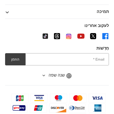
תמיכה
לעקוב אחרינו
חֲדָשׁוֹת
הוזמן
שנה שפה