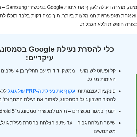
 לעקוף את אימות Google במכשירי Samsung – הכלי המקצועי
צורה חופשית וללא הגבלות.
כלי להסרת נעילת le
עיקריים:
קל ופשוט לשימוש – ממשק 
האימות מגוגל.
פונקציות עוצמתיות:
עקוף את נעילת ה-FRP של גוגל
ללא 
להסיר חשבון גוגל בסמסונג, לפתוח את נעילת המסך וכו' 
תומך במגוון מכשירים – תואם למכשירי סמסונג מ־Android 5 ועד Android 15.
שיעור הצלחה גבוה – עד 99% הצלחה בהסרת נעי
משתמשים.