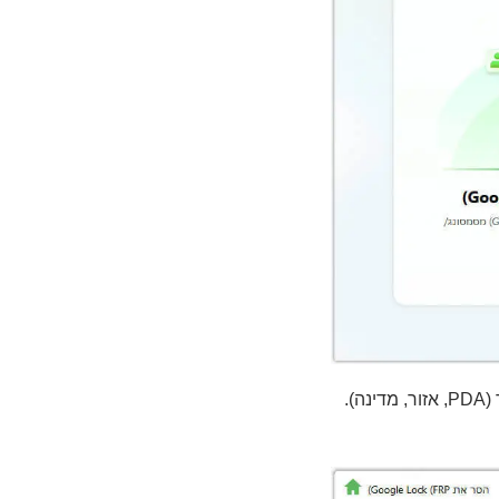
הזינו את יצרן ודגם הטלפון, עברו למצב Recovery, ולאחר מכן בחרו את פרטי המכשיר (PDA, אזור, מדינה).