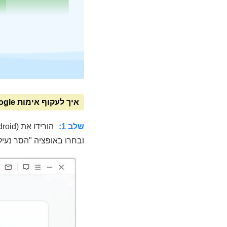
איך לעקוף אימות Google במכשיר סמסונג עם iMyFone LockWiper (Android):
שלב 1:
ובחרו באופציה "הסר נעילת Google FRP". חברו את מכשיר הסמסונג למחשב עם כבל USB והמשיכו לפ