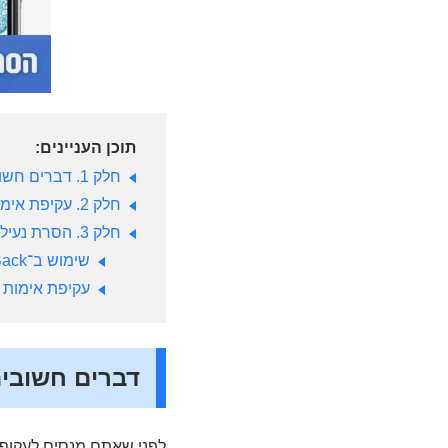
תוכן העניינים:
חלק 1. דברים חשובים לדעת לפני הסרת אימות Google בחשבון סמסונג
חלק 2. עקיפת אימות Google בסמסונג בעזרת מחשב
חלק 3. הסרת נעילת FRP בסמסונג בלי מחשב
שימוש ב־TalkBack כדי לעקוף אימות חשבון Google
עקיפת אימות Google כששוכחים את כתובת האימייל
דברים חשובים לדעת 
לפני שאתם מנסים לעקוף את אימות Google במכשיר סמסונג, חשוב לקחת