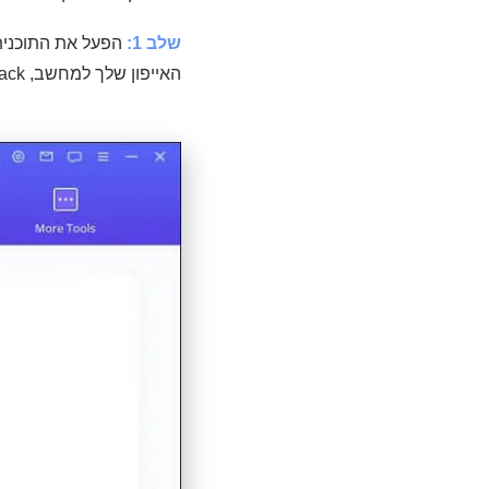
שלב 1:
האייפון שלך למחשב, iMyFone D-Back יזהה את האייפון שלך. לחץ על "הבא" כדי להמשיך.