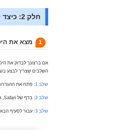
חלק 2: כיצד לשחזר היסטוריית ספארי שנמחקה מאייפון?
מצא את היסטוריי
1
אם ברצונך לבדוק את היסט
השלבים שצריך לבצע בשיט
שלב 1:
פתח את ההגדרות במסך 
שלב 2:
בדף של Safari, גלול לתחתית והקש על האפשרות "מתקדם".
שלב 3:
עבור לסעיף הבא ו