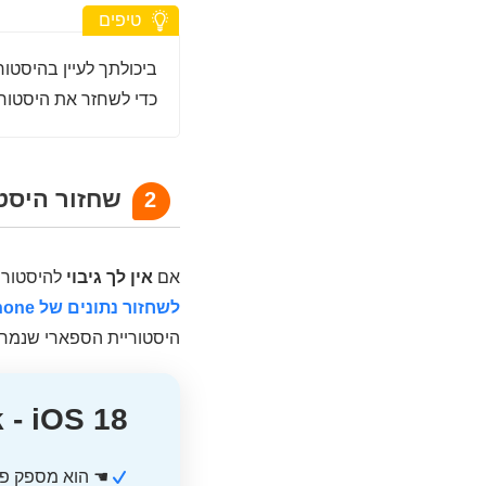
טיפים
כדי לשחזר את היסטוריית הגלישה ב-Safari, מומלץ ל
שחזור היסטו
2
אם
אין לך גיבוי
להיסטורי
לשחזור נתונים של iPhone
היסטוריית הספארי שנמח
k - iOS 18
☚ הוא מספק פו