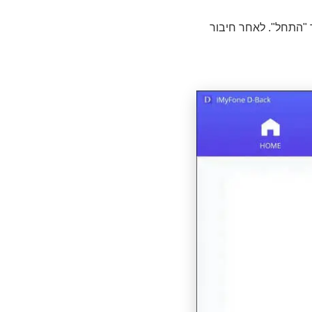
ולאחר מכן לחץ על כפתור "התחל". לאחר חיבור