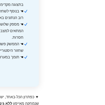
בתצוגה מקדימה
רוב הנתונים באייפון, 
☚ מספק שלושה 
המתאים למצב ה
חסרות.
☚ הממשק פשוט ו
שחזור היסטוריי
☚ תומך במערכות iOS ובמכשירי iPhone העדכני
▼ כפתרון הכל-באחד, יש 
שנמחקה מאייפון
ללא גיבוי ובתו