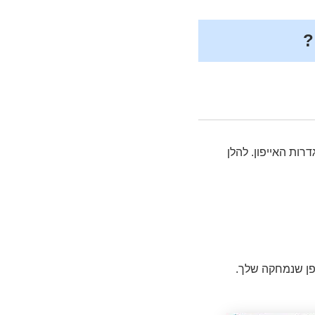
ות האייפון. להלן
פן שנמחקה שלך.