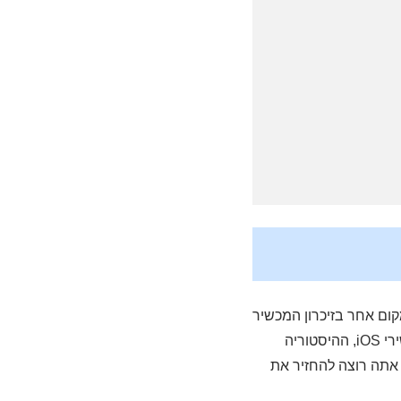
מחקת לגמרי. iOS שומר עותק שלה במקום אחר בזיכרון המכשיר
שלך למשך זמן מסוים. כלומר, אתה יכול לשחזר את היסטוריית הגלישה שלך אם תצטרך. במכשירי iOS, ההיסטוריה
 אם אתה רוצה להחזיר את