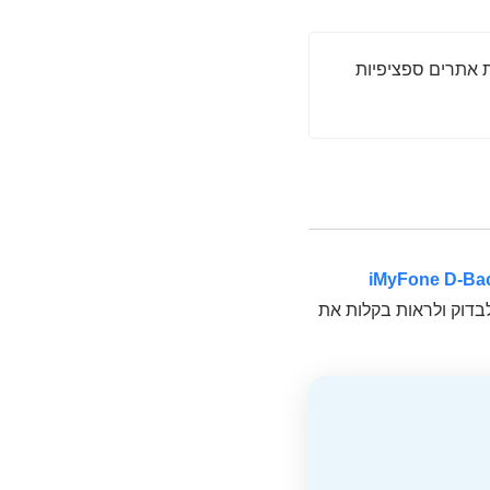
ה מחפש כתובות אתרים ספציפיות
iMyFone D-Ba
ת Safari של iPhone ומאפשר לך לבדוק ולראות בקלות את