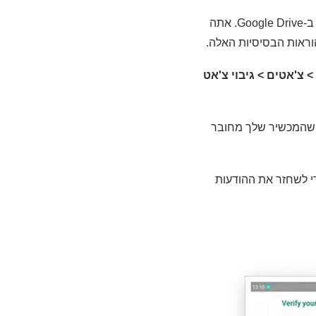
למשתמשי אנדרואיד, יש פתרון לגיבוי ושחזור הודעות WhatsApp שנמחקו: הודעות המאוחסנות ב-Google Drive. אתה
> צ'אטים > גיבוי צ'אט
 שהמכשיר שלך מחובר
כדי לשחזר את ההודעות