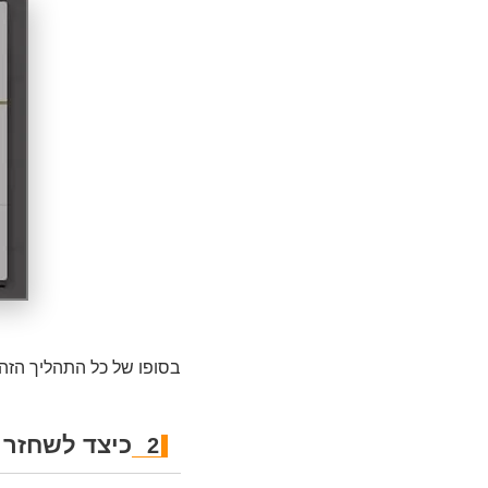
בסופו של כל התהליך הזה, האפליקציה
כיצד לשחזר צ'אטים של sApp
2