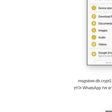
שנה את שם קובץ הגיבוי. שנה את השם מ-msgstore-YYYY-MMDD.1.db.crypt12 ל-msgstore.db.crypt12.
גיבויים חדשים יותר עשויים לפעול גם עם פרוטוקולים חדשים כמו crypt9 או crypt10. התקן מחדש את WhatsApp ולחץ